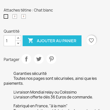
Attaches tétine : Chat blanc
Chat
Chat
Chat
tortue
siamois
blanc
Quantité

favorite_border
AJOUTER AU PANIER
Partager
Garanties sécurité
Toutes nos pages sont sécurisées, ainsi que les
paiements.
Livraison Mondial relay ou Colissimo
Livraison offerte dès 36 Euros de commande.
Fabriqué en France, "à la main"