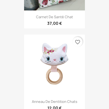
Carnet De Santé Chat
37,00 €
favorite_border
Anneau De Dentition Chats
12,00 €