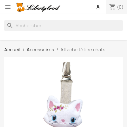
shopping_cart


(0)
search
Accueil
Accessoires
Attache tétine chats