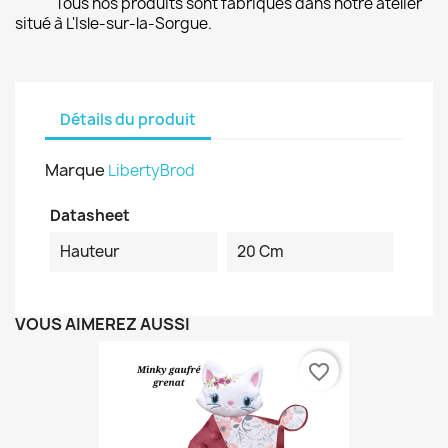
Tous nos produits sont fabriqués dans notre atelier
situé à L'Isle-sur-la-Sorgue.
Détails du produit
Marque
LibertyBrod
Datasheet
Hauteur
20 Cm
VOUS AIMEREZ AUSSI
favorite_border