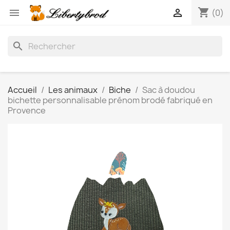
shopping_cart


(0)
search
Accueil
Les animaux
Biche
Sac à doudou
bichette personnalisable prénom brodé fabriqué en
Provence