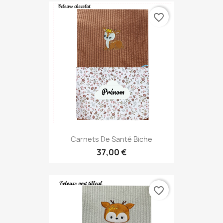
favorite_border
Carnets De Santé Biche
37,00 €
favorite_border