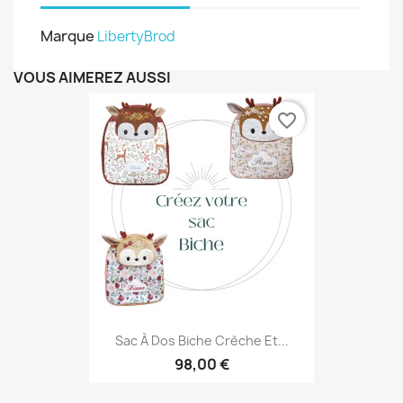
Marque
LibertyBrod
VOUS AIMEREZ AUSSI
favorite_border
Sac À Dos Biche Crèche Et...
98,00 €