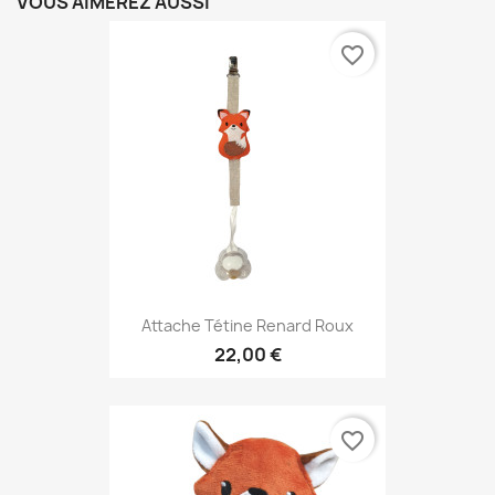
VOUS AIMEREZ AUSSI
favorite_border
Attache Tétine Renard Roux
22,00 €
favorite_border