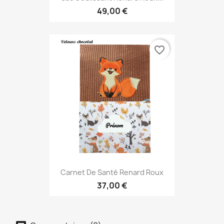
49,00 €
favorite_border
Carnet De Santé Renard Roux
37,00 €