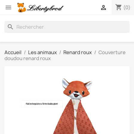
shopping_cart


(0)
search
Accueil
Les animaux
Renard roux
Couverture
doudou renard roux