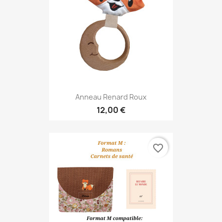
Anneau Renard Roux
12,00 €
favorite_border