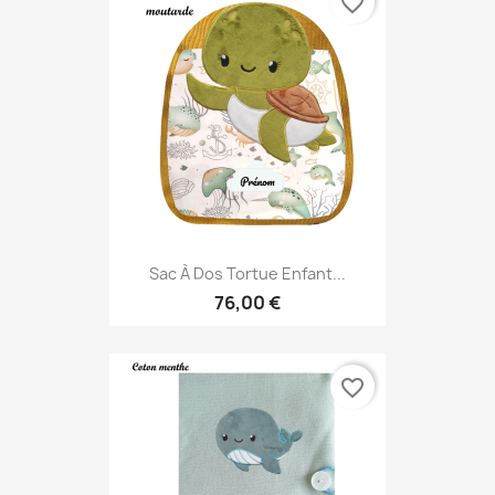
favorite_border
Sac À Dos Tortue Enfant...
76,00 €
favorite_border